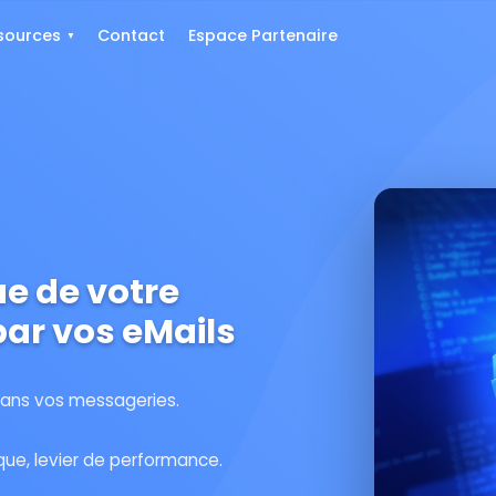
sources
Contact
Espace Partenaire
e de votre
ar vos eMails
dans vos messageries.
que, levier de performance.