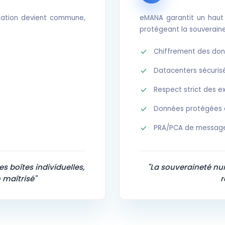
ormation devient commune,
eMANA garantit un haut 
protégeant la souverain
Chiffrement des do
Datacenters sécuris
Respect strict des e
Données protégées de
PRA/PCA de message
s boîtes individuelles,
"La souveraineté num
 maîtrisé"
r