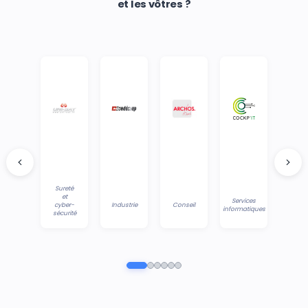
et les vôtres ?
Sureté
et
Services
cyber-
Industrie
Conseil
informatiques
sécurité