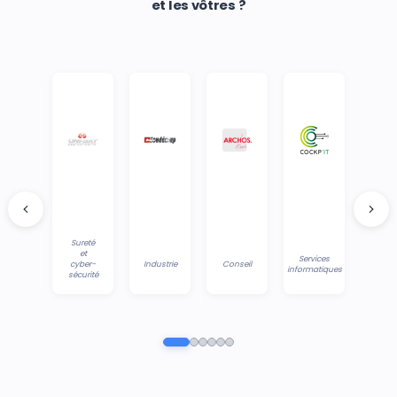
et les vôtres ?
Sureté
et
Services
cyber-
Industrie
Conseil
informatiques
sécurité