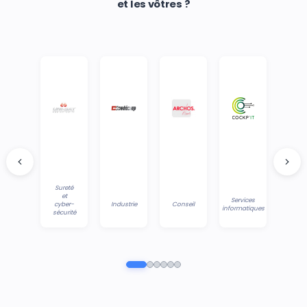
et les vôtres ?
Sureté
et
Services
cyber-
Industrie
Conseil
informatiques
sécurité