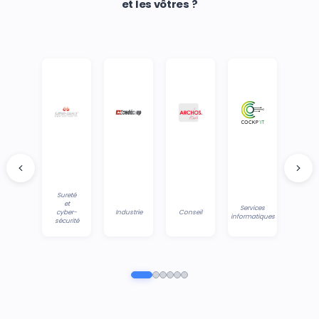
et les vôtres ?
Sureté
et
Services
cyber-
Industrie
Conseil
informatiques
sécurité