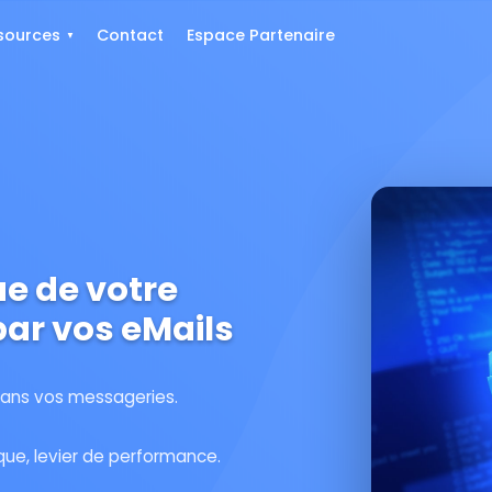
sources
Contact
Espace Partenaire
e de votre
ar vos eMails
dans vos messageries.
que, levier de performance.