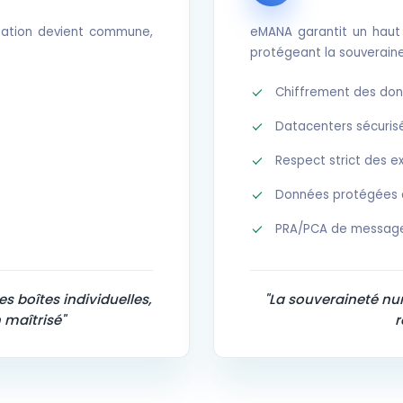
ormation devient commune,
eMANA garantit un haut 
protégeant la souverain
Chiffrement des do
Datacenters sécuris
Respect strict des e
Données protégées de
PRA/PCA de message
s boîtes individuelles,
"La souveraineté num
 maîtrisé"
r