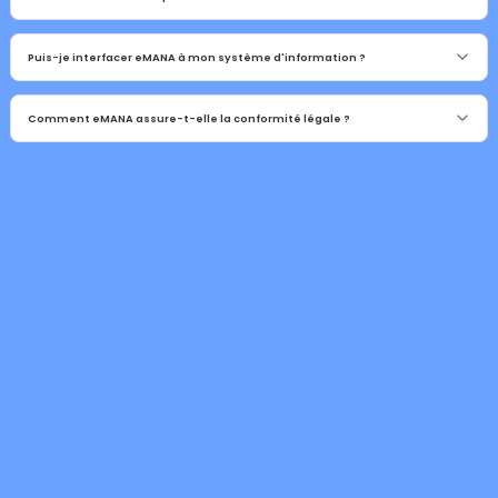
Puis-je interfacer eMANA à mon système d'information ?
Comment eMANA assure-t-elle la conformité légale ?