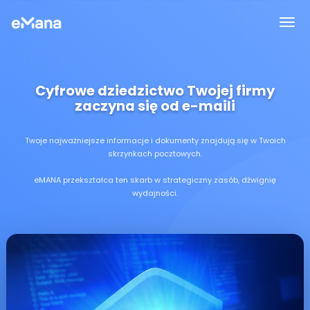
Cyfrowe dziedzictwo Twojej firmy
zaczyna się od e-maili
Twoje najważniejsze informacje i dokumenty znajdują się w Twoich
skrzynkach pocztowych.
eMANA przekształca ten skarb w strategiczny zasób, dźwignię
wydajności.