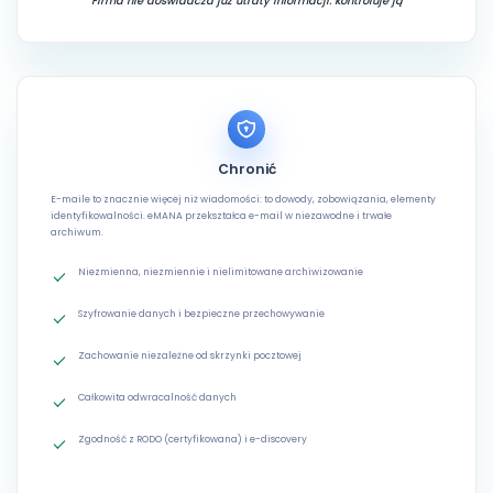
"Firma nie doświadcza już utraty informacji: kontroluje ją"
Chronić
E-maile to znacznie więcej niż wiadomości: to dowody, zobowiązania, elementy
identyfikowalności. eMANA przekształca e-mail w niezawodne i trwałe
archiwum.
Niezmienna, niezmiennie i nielimitowane archiwizowanie
Szyfrowanie danych i bezpieczne przechowywanie
Zachowanie niezależne od skrzynki pocztowej
Całkowita odwracalność danych
Zgodność z RODO (certyfikowana) i e-discovery