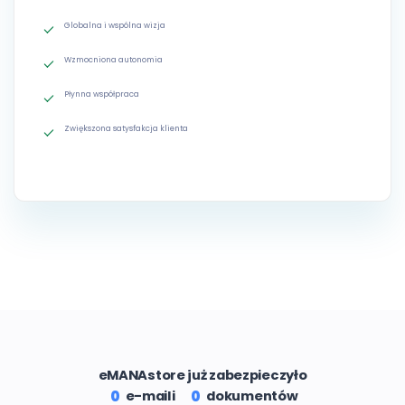
Globalna i wspólna wizja
Wzmocniona autonomia
Płynna współpraca
Zwiększona satysfakcja klienta
eMANAstore już zabezpieczyło
e-maili
dokumentów
0
0