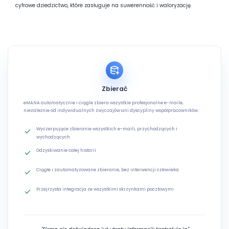
cyfrowe dziedzictwo, które zasługuje na suwerenność i waloryzację.
Zbierać
eMANA automatycznie i ciągle zbiera wszystkie profesjonalne e-maile,
niezależnie od indywidualnych zwyczajów ani dyscypliny współpracowników.
Wyczerpujące zbieranie wszystkich e-maili, przychodzących i
wychodzących
Odzyskiwanie całej historii
Ciągłe i zautomatyzowane zbieranie, bez interwencji człowieka
Przejrzysta integracja ze wszystkimi skrzynkami pocztowymi