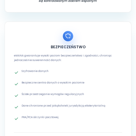
się kontrolowanym dobrem wspólnym"
BEZPIECZEŃSTWO
eMANA gwarantuje wysoki poziom bezpieczeństwa i zgodności, chroniąc
jednocześnie suwerenność danych:
Szyfrowanie danych
Bezpieczne centra danych o wysokim poziomie
Ścisłe przestrzeganie wymogów regulacyjnych
Dane chronione przed jakąkolwiek jurysdykcją eksterytorialną
PRA/PCA skrzynki pocztowej