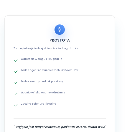
PROSTOTA
Żadnej intruzji, żadnej złożoności, żadnego tarcia:
Wdrożenie w ciągu kilku godzin
Żaden agent na stanowiskach użytkowników
Żadne zmiany praktyk pocztowych
Stopniowe i skalowalne wdrażanie
Zgodne z chmurą i lokalne
"Przyjęcie jest natychmiastowe, ponieważ eMANA działa w tle"