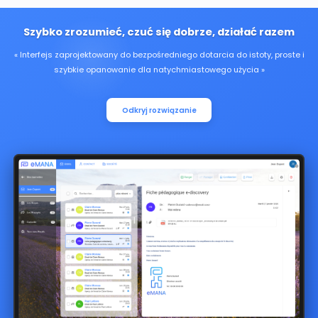
Szybko zrozumieć, czuć się dobrze, działać razem
Interfejs zaprojektowany do bezpośredniego dotarcia do istoty, proste i
szybkie opanowanie dla natychmiastowego użycia
Odkryj rozwiązanie