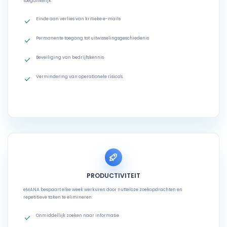
toegankelijk:
Einde aan verlies van kritieke e-mails
Permanente toegang tot uitwisselingsgeschiedenis
Beveiliging van bedrijfskennis
Vermindering van operationele risico's
PRODUCTIVITEIT
eMANA bespaart elke week werkuren door nutteloze zoekopdrachten en
repetitieve taken te elimineren:
Onmiddellijk zoeken naar informatie