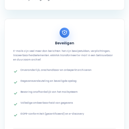
Beveiligen
E-mails zijn veel meer dan berichten: het zijn bewijsstukken, verplichtingen,
traceerbaarheidselementen. eMANA transformeert e-mail in een betrouwbaar
en duurzaam archief.
Onveranderlijk, onschendbaar en onbeperkt archiveren
Gegevensversleuteling en beveiligde opslag
Bewaring onafhankelijk van het mailsysteem
Volledige omkeerbaarheid van gegevens
GDPR-conformiteit (gecertificeerd) en e-discovery