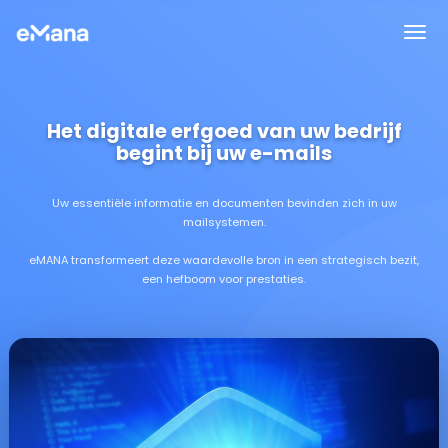
Het digitale erfgoed van uw bedrijf
begint bij uw e-mails
Uw essentiële informatie en documenten bevinden zich in uw
mailsystemen.
eMANA transformeert deze waardevolle bron in een strategisch bezit,
een hefboom voor prestaties.