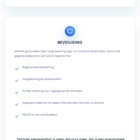
BEVEILIGING
eMANA garandeert een hoog beveiligings- en conformiteitsniveau, terwijl de
gegevenssoevereiniteit wordt beschermd:
Gegevensversleuteling
Hoogbeveiligde datacenters
Strikte naleving van regelgevende vereisten
Gegevens beschermd tegen elke extraterritoriale jurisdictie
PRA/PCA van mailsysteem
"Digitale soevereiniteit is geen discours meer, het is een operationele