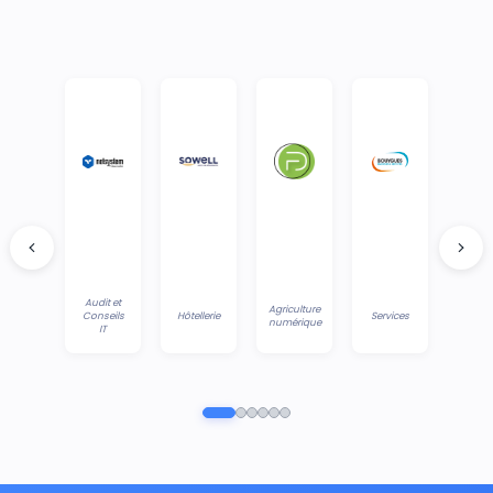
Audit et
Agriculture
Conseils
Hôtellerie
Services
numérique
IT