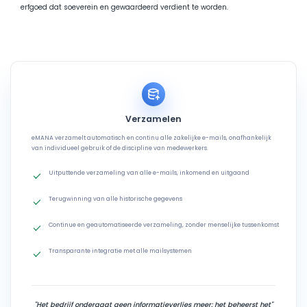
erfgoed dat soeverein en gewaardeerd verdient te worden.
Verzamelen
eMANA verzamelt automatisch en continu alle zakelijke e-mails, onafhankelijk
van individueel gebruik of de discipline van medewerkers.
Uitputtende verzameling van alle e-mails, inkomend en uitgaand
Terugwinning van alle historische gegevens
Continue en geautomatiseerde verzameling, zonder menselijke tussenkomst
Transparante integratie met alle mailsystemen
"Het bedrijf ondergaat geen informatieverlies meer: het beheerst het"