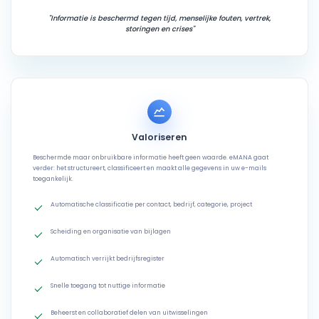
"Informatie is beschermd tegen tijd, menselijke fouten, vertrek,
storingen en crises"
Valoriseren
Beschermde maar onbruikbare informatie heeft geen waarde. eMANA gaat
verder: het structureert, classificeert en maakt alle gegevens in uw e-mails
toegankelijk.
Automatische classificatie per contact, bedrijf, categorie, project
Scheiding en organisatie van bijlagen
Automatisch verrijkt bedrijfsregister
Snelle toegang tot nuttige informatie
Beheerst en collaboratief delen van uitwisselingen