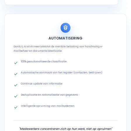
AUTOMATISERING
Dankzij AI elimineert eMANA de mentale belasting van handmatig e-
mailbeheer en documentclassificatie:
100% geautomatiseerde classificatie
Automatische aanmaak van het register (contacten, bedrijven)
Continue update van informatie
Deduplicatie en rationalisatie van gegevens
Intelligente opruiming van mailsystemen
"Medewerkers concentreren zich op hun werk, niet op opruimen"