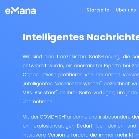
Startseite
Über uns
Intelligentes Nachrich
Wir sind eine französische SaaS-Lösung, die seit
entwickelt wurde, ein anerkannter Experte bei zah
Cepac... Diese profitieren von der ersten Versio
„intelligentes Nachrichtensystem" bezeichnet wur
MAN Assistant" an ihrer Seite verfügen, um jed
übernehmen.
Mit der COVID-19-Pandemie und insbesondere der 
ein explosionsartiger Bedarf bei kleinen un
intuitivere Version erfordert, die immer mehr KI i