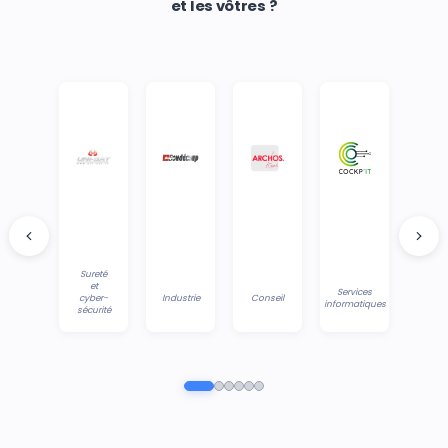
et les vôtres ?
Sureté
et
Services
cyber-
Industrie
Conseil
informatiques
sécurité