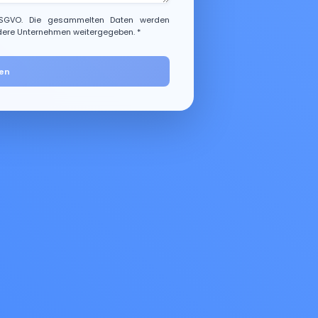
GVO. Die gesammelten Daten werden
dere Unternehmen weitergegeben. *
en