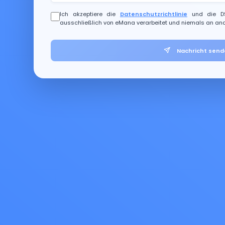
Ich akzeptiere die
Datenschutzrichtlinie
und die DS
ausschließlich von eMana verarbeitet und niemals an an
Nachricht send