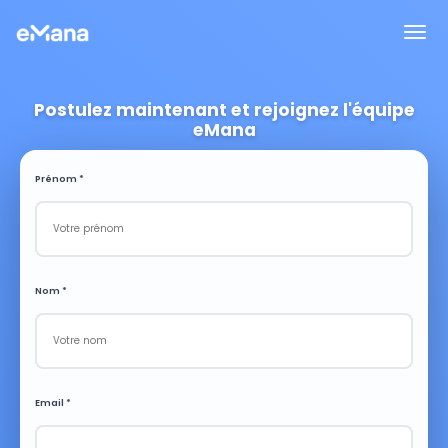
Postulez maintenant et rejoignez l'équipe
eMana
Prénom *
Nom *
Email *